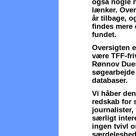
også nogle n
lænker. Over
år tilbage, o
findes mere 
fundet.
Oversigten er
være TFF-friv
Rønnov Dues
søgearbejde 
databaser.
Vi håber den
redskab for 
journalister,
særligt inter
ingen tvivl 
særdeleshed 