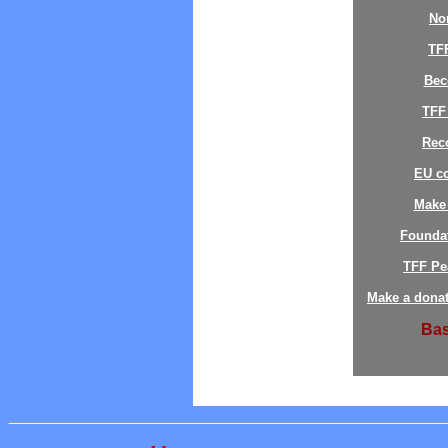
No
TF
Bec
TFF
Reco
EU c
Make 
Founda
TFF Pe
Make a donat
Bas