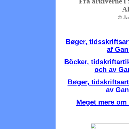
Fra arkiverne 
A
© Ja
Bøger, tidsskriftsar
af Ga
Böcker, tidskriftart
och av G
Bøger, tidskriftsar
av Ga
Meget mere om 