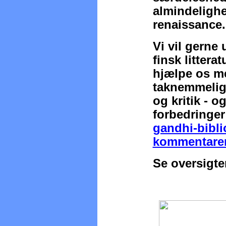
almindelighe
renaissance.
Vi vil gerne
finsk littera
hjælpe os me
taknemmelig
og kritik - og
forbedringer
gandhi-bibli
kommentarer
Se oversigter