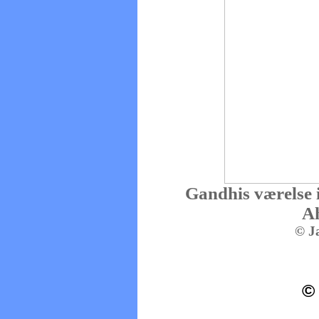
Gandhis værelse
A
© J
©