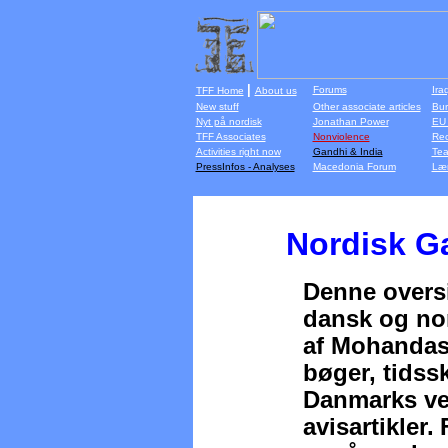
|
Forums
Ira
TFF Home
About us
New stuff
Other associate articles
Bur
Nyt på nordisk
Jonathan Power
EU 
TFF Associates
Nonviolence
Rec
Activities right now
Gandhi & India
Tea
PressInfos - Analyses
Macedonia Forum
Lær
Nordisk Ga
Denne oversi
dansk og nor
af Mohandas
bøger, tidssk
Danmarks v
avisartikler.