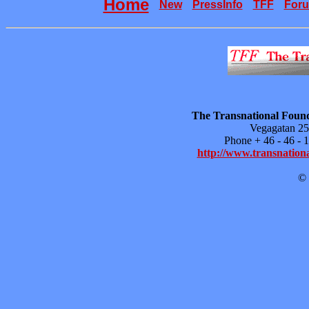
Home
New
PressInfo
TFF
For
The Transnational Found
Vegagatan 25
Phone + 46 - 46 -
http://www.transnationa
© 