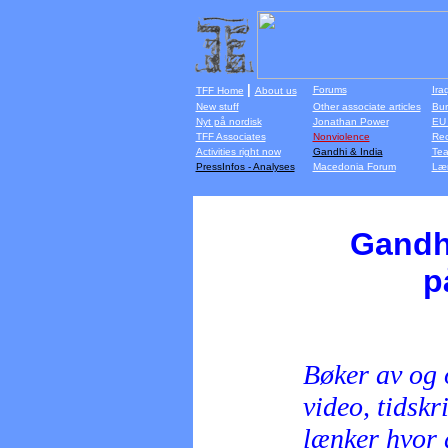
|
Forums
Ira
TFF Home
About us
New stuff
Other associate articles
Bur
Nyt på nordisk
Jonathan Power
EU 
TFF Associates
Nonviolence
Rec
Activities right now
Gandhi & India
Tea
PressInfos - Analyses
Macedonia Forum
Lær
Gandhi
p
Bøker av og
video, tidskr
lænker hvor 