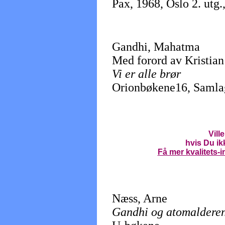
Pax, 1968, Oslo 2. utg.
Gandhi, Mahatma
Med forord av Kristian
Vi er alle brør
Orionbøkene16, Samlag
Vill
hvis Du ik
Få mer kvalitets-i
Næss, Arne
Gandhi og atomaldere