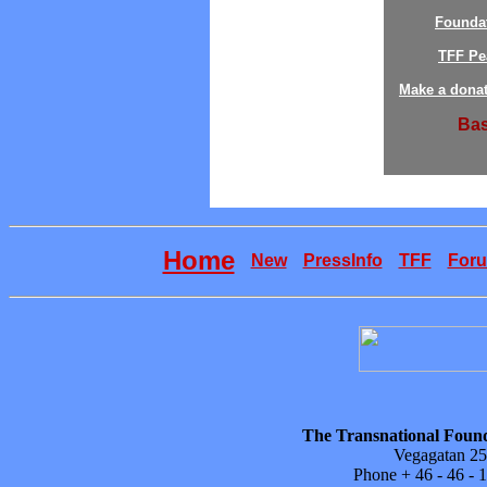
Founda
TFF Pe
Make a donat
Bas
Home
New
PressInfo
TFF
For
The Transnational Found
Vegagatan 25
Phone + 46 - 46 -