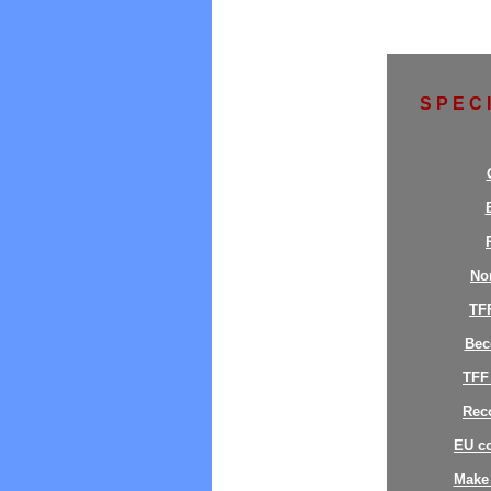
S P E C 
No
TF
Bec
TFF
Reco
EU c
Make 