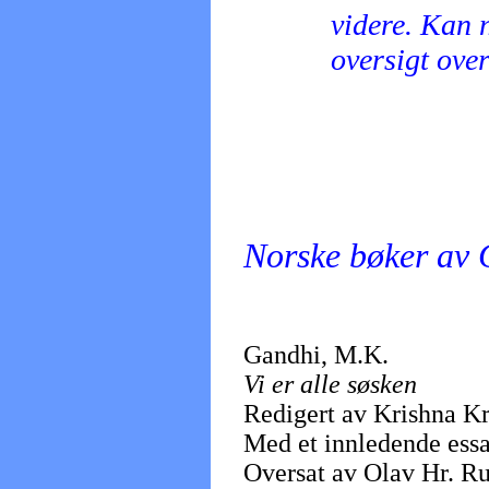
videre. Kan 
oversigt over
Norske bøker av
Gandhi, M.K.
Vi er alle søsken
Redigert av Krishna Kr
Med et innledende ess
Oversat av Olav Hr. R