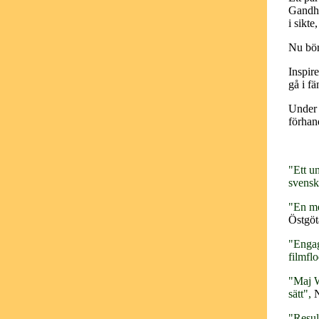
Gandhi
i sikte
Nu bör
Inspire
gå i fä
Under 
förhand
"Ett u
svenska
"En me
Östgöt
"Engag
filmfl
"Maj W
sätt",
"Resul