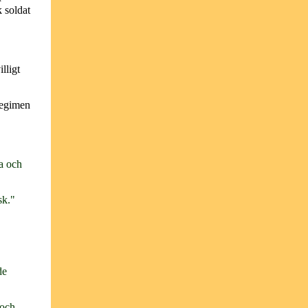
 soldat
lligt
regimen
a och
sk."
de
 och