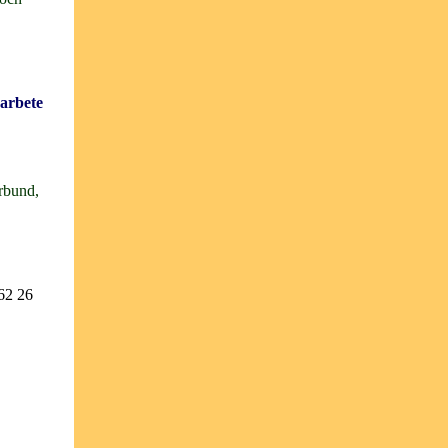
 arbete
rbund,
62 26