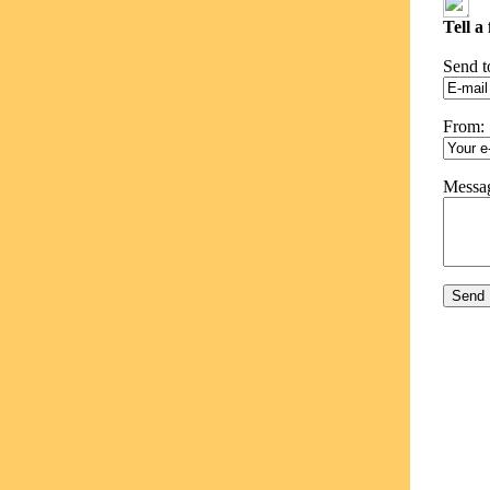
Tell a
Send t
From:
Messa