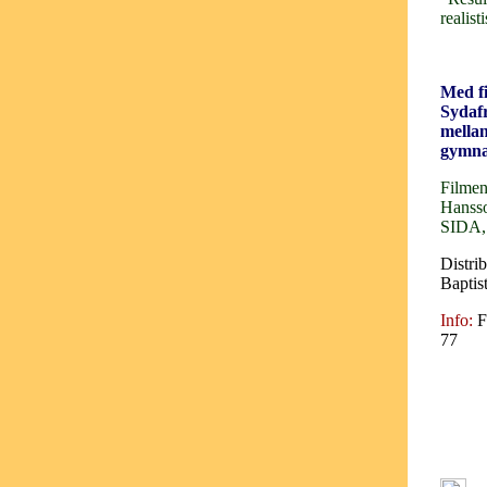
realisti
Med fi
Sydafr
mellan
gymnas
Filmen
Hansso
SIDA, 
Distri
Baptis
Info:
F
77