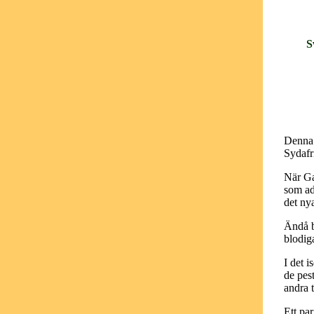
S
Denna f
Sydafri
När Ga
som ad
det nya
Ändå bi
blodig
I det i
de pest
andra 
Ett pa