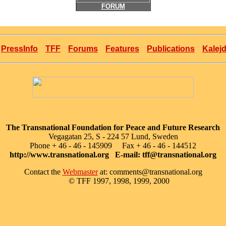
FORUM
PressInfo
TFF
Forums
Features
Publications
Kalej
The Transnational Foundation for Peace and Future Research
Vegagatan 25, S - 224 57 Lund, Sweden
Phone + 46 - 46 - 145909 Fax + 46 - 46 - 144512
http://www.transnational.org
E-mail: tff@transnational.org
Contact the
Webmaster
at: comments@transnational.org
© TFF 1997, 1998, 1999, 2000