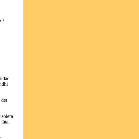
 i
ildad
ndhi
 det
 isolera
fåtal
r