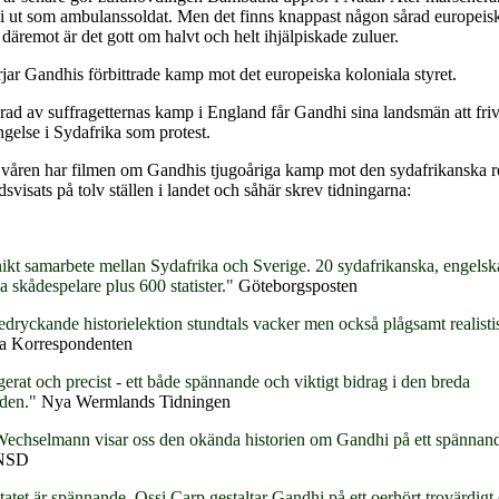
 ut som ambulanssoldat. Men det finns knappast någon sårad europeisk
, däremot är det gott om halvt och helt ihjälpiskade zuluer.
jar Gandhis förbittrade kamp mot det europeiska koloniala styret.
rad av suffragetternas kamp i England får Gandhi sina landsmän att frivi
ngelse i Sydafrika som protest.
våren har filmen om Gandhis tjugoåriga kamp mot den sydafrikanska 
svisats på tolv ställen i landet och såhär skrev tidningarna:
nikt samarbete mellan Sydafrika och Sverige. 20 sydafrikanska, engelsk
 skådespelare plus 600 statister."
Göteborgsposten
dryckande historielektion stundtals vacker men också plågsamt realisti
a Korrespondenten
erat och precist - ett både spännande och viktigt bidrag i den breda
oden."
Nya Wermlands Tidningen
echselmann visar oss den okända historien om Gandhi på ett spännan
NSD
tatet är spännande. Ossi Carp gestaltar Gandhi på ett oerhört trovärdigt