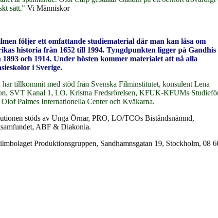
skt sätt."
Vi Människor
lmen följer ett omfattande studiematerial där man kan läsa om
ikas historia från 1652 till 1994. Tyngdpunkten ligger på Gandhis
 1893 och 1914. Under hösten kommer materialet att nå alla
ieskolor i Sverige.
 har tillkommit med stöd från Svenska Filminstitutet, konsulent Lena
n, SVT Kanal 1, LO, Kristna Fredsrörelsen, KFUK-KFUMs Studiefö
Olof Palmes Internationella Center och Kväkarna.
butionen stöds av Unga Örnar, PRO, LO/TCOs Biståndsnämnd,
tsamfundet, ABF & Diakonia.
ilmbolaget Produktionsgruppen, Sandhamnsgatan 19, Stockholm, 08 6