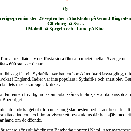
By
verigespremiär den 29 september i Stockholm på Grand Biografen,
Göteborg på Svea,
i Malmö på Spegeln och i Lund på Kine
ilm är resultatet av det första stora filmsamarbetet mellan Sverige och
ka - 600 statister deltar.
ndhi steg i land i Sydafrika var han en bortskämt överklassyngling, utb
vokat i England. Indier var inte populära i Sydafrika och snart blev Ga
 landets mest skarpögda kritiker.
ldar han en frivillig indisk ambulanskår och blir själv ambulanssoldat i
a Boerkriget.
solerade indiska gettot i Johannesburg slår pesten ned. Gandhi ser till att
smittade indierna och improviserar ett pestsjukhus där han själv med ett 
tar hand om de döende.
r år senare gör zuluhövdingen Bambatha uppror i Natal. Åter marschera